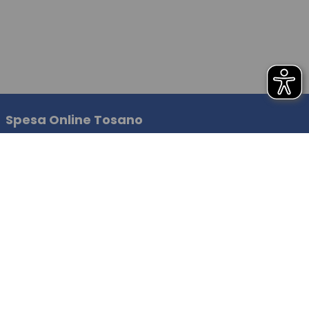
Spesa Online Tosano
Drive: ritira in negozio
Delivery: consegna a domicilio
Locker
Locker per aziende
Informazioni generali
Spese di Spedizione
Modalità di Pagamento
Comuni serviti