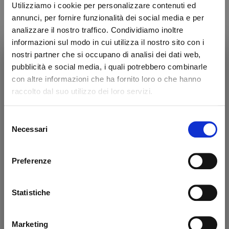
Utilizziamo i cookie per personalizzare contenuti ed
annunci, per fornire funzionalità dei social media e per
analizzare il nostro traffico. Condividiamo inoltre
informazioni sul modo in cui utilizza il nostro sito con i
nostri partner che si occupano di analisi dei dati web,
Soluzioni per la Spesa Online
pubblicità e social media, i quali potrebbero combinarle
con altre informazioni che ha fornito loro o che hanno
raccolto dal suo utilizzo dei loro servizi.
É
la tua prima spesa online da Tosano?
Scopri le tue soluzioni con consegna a
Selezione
casa, ritiro nei punti vendita o nei locker.
Necessari
del
consenso
Lasciati guidare tra i molteplici servizi che
Preferenze
Tosano mette a disposizione per offrirti la
miglior esperienza di spesa online.
Statistiche
Marketing